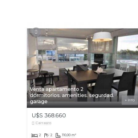
Venta apartamento 2
dormitorios. amenities. segurdad.
+ Info
garage
U$S 368.660
Carrasco
2
2
110,00 m²