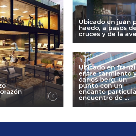
Ubicado en juan p
haedo, a pasos de
cruces y de la ave
Ubicado en franzi
entre sarmiento 
carlos berg. un
zo
punto con un
corazón
encanto particula
encuentro de ...