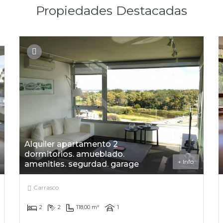
Propiedades Destacadas
Alquiler apartamento 2
dormitorios. amueblado.
+ Info
amenities. segurdad. garage
Carrasco
2
2
118,00 m²
1