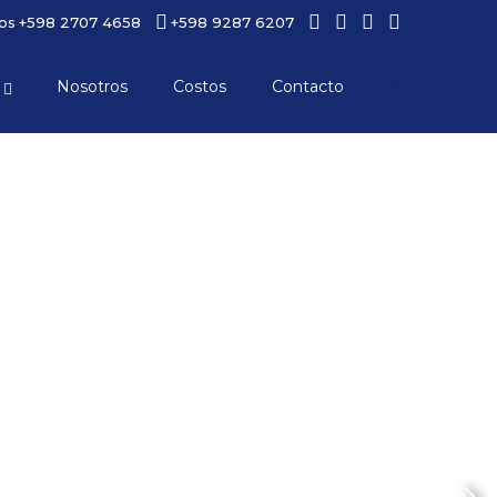
os
+598 2707 4658
+598 9287 6207
Nosotros
Costos
Contacto