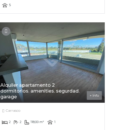
5
Alquiler apartamento 2
dormitorios. amenities. segurdad.
+ Info
garage
Carrasco
2
2
118,00 m²
1