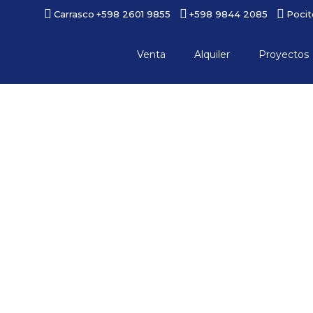
Carrasco
+598 2601 9855
+598 9844 2085
Pocit
Venta
Alquiler
Proyectos