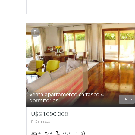
Venta apartamento carrasco 4
+ Info
dormitorios
U$S 1.090.000
Carrasco
4
4
380,00 m²
3