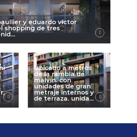
aullier y eduardo víctor
l shopping de tres
nid...
ni
Ubicado a metros
y
de la rambla de
malvín. con
unidades de gran
r,
metraje internos y
de terraza. unida...