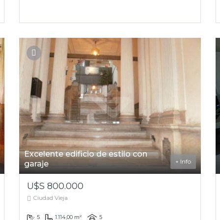
Excelente edificio de estilo con
+ Info
garaje
U$S 800.000
Ciudad Vieja
5
1.114,00 m²
5