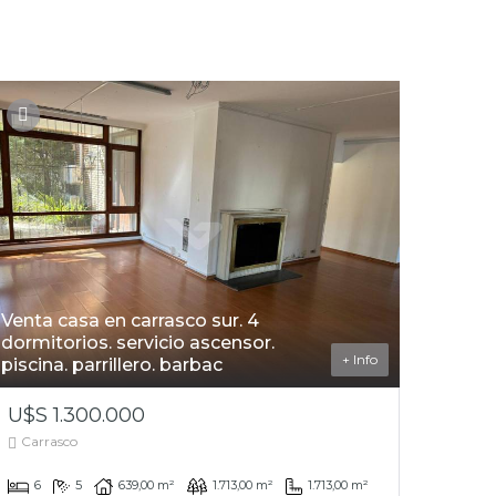
Venta casa en carrasco sur. 4
dormitorios. servicio ascensor.
+ Info
piscina. parrillero. barbac
U$S 1.300.000
Carrasco
6
5
639,00 m²
1.713,00 m²
1.713,00 m²